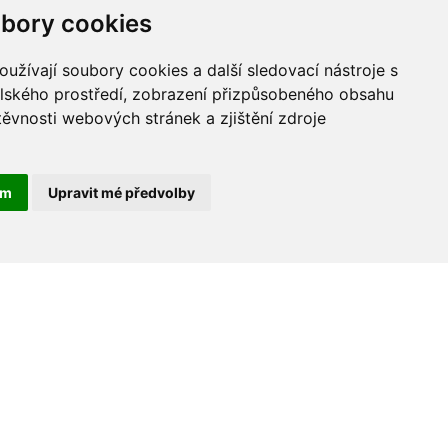
bory cookies
ODKAZY
užívají soubory cookies a další sledovací nástroje s
elského prostředí, zobrazení přizpůsobeného obsahu
Ministerstvo školství
Prohlášení o přístupnosti
těvnosti webových stránek a zjištění zdroje
Pardubický kraj
Mapa webu
Školský portál PK
ám
Upravit mé předvolby
Vyhledávání
Cookies
e-mailu, datumu a času přihlášení k
 budou zpracovány pouze za účelem
dhlášení odběru (odkaz v každém