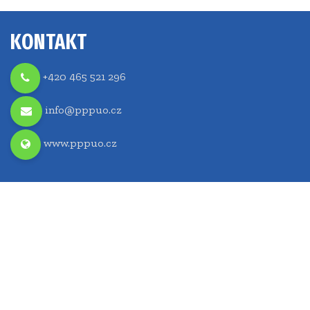
KONTAKT
+420 465 521 296
info@pppuo.cz
www.pppuo.cz
Pedagogicko-psychologická poradna
a speciálně pedagogické centrum Ústí nad Orlicí
Královéhradecká 513
562 01 Ústí nad Orlicí