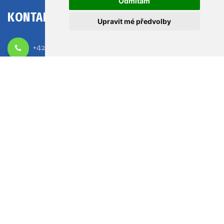
Odmítám
KONTAKT
Upravit mé předvolby
+420 465 521 296
info@pppuo.cz
www.pppuo.cz
Pedagogicko-psychologická poradna
a speciálně pedagogické centrum Ústí nad Orlicí
Královéhradecká 513
562 01 Ústí nad Orlicí