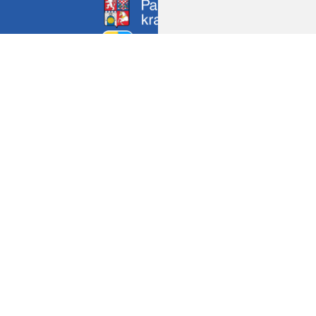
NEWSLETTER
Přihlásit se k newsletteru
Zadáním e-mailové adresy souhlasíte se zpracováním vašeho 
odběru newsletteru a IP adresy vašeho počítače. Tyto údaje
zasílání newsletteru a uchovávány po dobu, než provedete o
newsletteru nebo na e-mailu info@pppuo.cz).