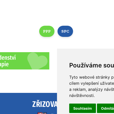
PPP
SPC
Používáme sou
Tyto webové stránky po
cílem vylepšení uživat
a reklam, analýzy návš
návštěvnosti.
ZŘIZOVATEL
Souhlasím
Odmít