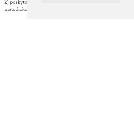
k) poskytuje informační, konzultační, poradenskou a
metodickou podporu zákonným zástupcům žáků.
KONTAKT