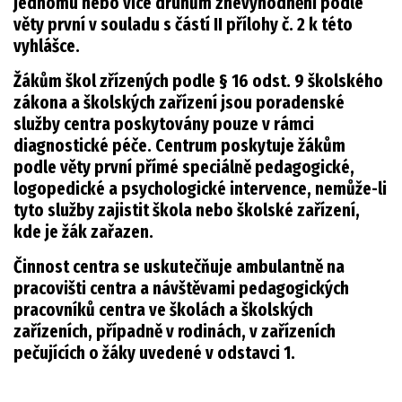
jednomu nebo více druhům znevýhodnění podle
věty první v souladu s částí II přílohy č. 2 k této
vyhlášce.
Žákům škol zřízených podle § 16 odst. 9 školského
zákona a školských zařízení jsou poradenské
služby centra poskytovány pouze v rámci
diagnostické péče. Centrum poskytuje žákům
podle věty první přímé speciálně pedagogické,
logopedické a psychologické intervence, nemůže-li
tyto služby zajistit škola nebo školské zařízení,
kde je žák zařazen.
Činnost centra se uskutečňuje ambulantně na
pracovišti centra a návštěvami pedagogických
pracovníků centra ve školách a školských
zařízeních, případně v rodinách, v zařízeních
pečujících o žáky uvedené v odstavci 1.