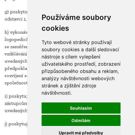
g) poskytuje kariérové poradenství žákům uvedeným v
Používáme soubory
odstavci 1,
cookies
h) vykonává speciálně pedagogickou, psychologickou a
logopedickou diagnostiku a poskytuje poradenské služby
Tyto webové stránky používají
se zaměřením na pomoc při řešení problémů ve
soubory cookies a další sledovací
vzdělávání, v psychickém a sociálním vývoji žáků
nástroje s cílem vylepšení
uvedených v odstavci 1, na zjištění individuálních
uživatelského prostředí, zobrazení
předpokladů a vytváření podmínek pro uplatňování a
přizpůsobeného obsahu a reklam,
rozvíjení schopností, nadání a na začleňování do
analýzy návštěvnosti webových
společnosti,
stránek a zjištění zdroje
návštěvnosti.
i) poskytuje pedagogickým pracovníkům a zákonným
zástupcům poradenství v oblasti vzdělávání žáků
Souhlasím
uvedených v odstavci 1,
Odmítám
j) poskytuje metodickou podporu škole,
Upravit mé předvolby