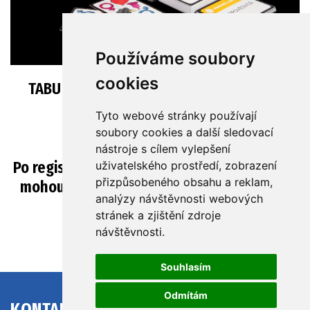
Používáme soubory
cookies
TABU karty zakoupíte ve vybraných Albi
prodejnách.
Tyto webové stránky používají
soubory cookies a další sledovací
Nebo v
e-shopu
.
nástroje s cílem vylepšení
Po registraci do Vzdělávacího programu Albi
uživatelského prostředí, zobrazení
přizpůsobeného obsahu a reklam,
mohou školy nakupovat se slevou 30% na
analýzy návštěvnosti webových
školním e-shopu.
stránek a zjištění zdroje
návštěvnosti.
Souhlasím
Odmítám
KONTAKT