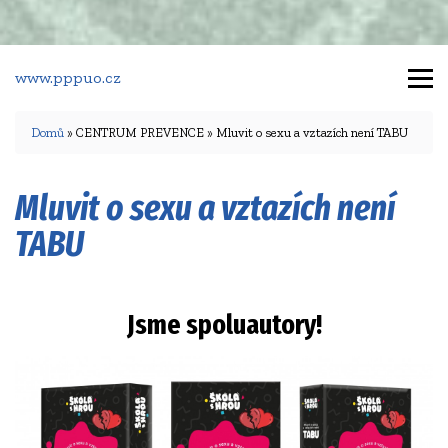
www.pppuo.cz
Domů
» CENTRUM PREVENCE » Mluvit o sexu a vztazích není TABU
Mluvit o sexu a vztazích není
TABU
Jsme spoluautory!