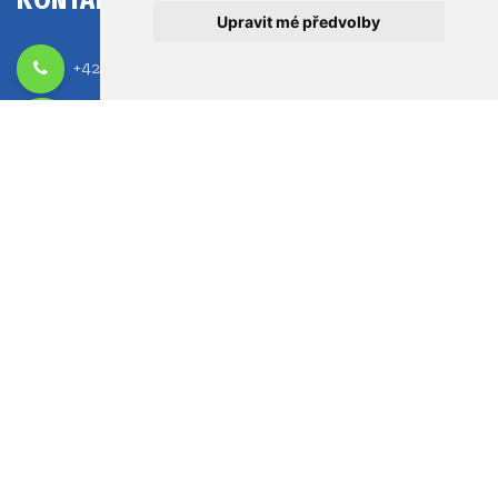
Upravit mé předvolby
+420 465 521 296
info@pppuo.cz
www.pppuo.cz
Pedagogicko-psychologická poradna
a speciálně pedagogické centrum Ústí nad Orlicí
Královéhradecká 513
562 01 Ústí nad Orlicí
IČO:
70847142
Dat. schránka:
w8p8r67