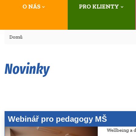
O NÁS
PRO KLIENTY
Domů
Novinky
Webinář pro pedagogy MŠ
Wellbeing a 