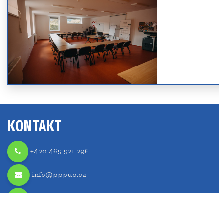
KONTAKT
+420 465 521 296
info@pppuo.cz
www.pppuo.cz