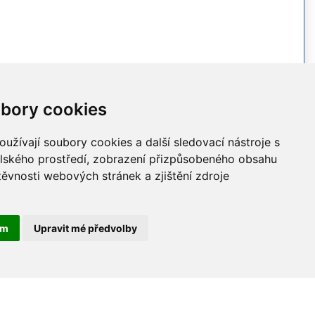
bory cookies
více >>
užívají soubory cookies a další sledovací nástroje s
elského prostředí, zobrazení přizpůsobeného obsahu
těvnosti webových stránek a zjištění zdroje
ODKAZY
Ministerstvo školství
Prohlášení o přístupnosti
Pardubický kraj
Mapa webu
ám
Upravit mé předvolby
Školský portál PK
Vyhledávání
Cookies