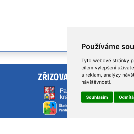
Používáme sou
Tyto webové stránky po
cílem vylepšení uživat
a reklam, analýzy návš
ZŘIZOVATEL
návštěvnosti.
Souhlasím
Odmít
NEWSLETTER